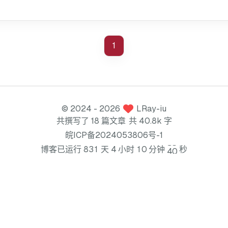
1
©
2024
- 2026
LRay-iu
共撰写了 18 篇文章
共 40.8k 字
皖ICP备2024053806号-1
3
9
博客已运行
8
3
1
天
4
小时
1
0
分钟
秒
4
0