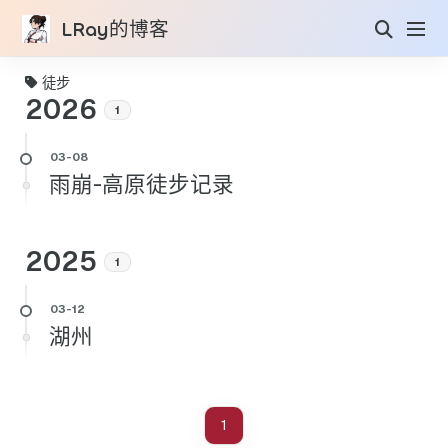
LRay的博客
徒步
2026
1
雨崩-高原徒步记录
2025
1
湖州
1