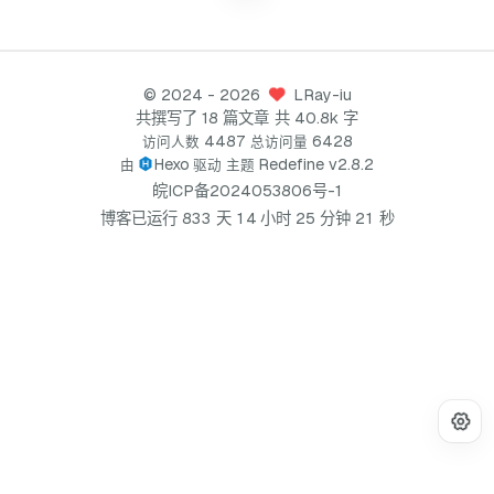
©
2024
- 2026
LRay-iu
共撰写了 18 篇文章
共 40.8k 字
4487
6428
访问人数
总访问量
Hexo
Redefine v2.8.2
由
驱动
主题
皖ICP备2024053806号-1
1
博客已运行
8
3
3
天
1
4
小时
2
5
分钟
2
秒
2