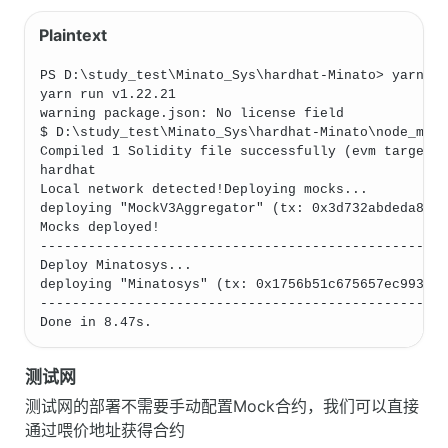
PS D:\study_test\Minato_Sys\hardhat-Minato> yarn h
yarn run v1.22.21
warning package.json: No license field
$ D:\study_test\Minato_Sys\hardhat-Minato\node_mod
Compiled 1 Solidity file successfully (evm target:
hardhat
Local network detected!Deploying mocks...
deploying "MockV3Aggregator" (tx: 0x3d732abdeda823
Mocks deployed!
--------------------------------------------------
Deploy Minatosys...
deploying "Minatosys" (tx: 0x1756b51c675657ec993c1
--------------------------------------------------
Done in 8.47s.
测试网
测试网的部署不需要手动配置Mock合约，我们可以直接
通过喂价地址获得合约