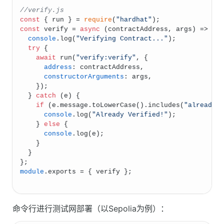
//verify.js
const
 { run } = 
require
(
"hardhat"
);
const
verify
 = 
async
 (
contractAddress, args
) => {
console
.
log
(
"Verifying Contract..."
);
try
 {
await
run
(
"verify:verify"
, {
address
: contractAddress,
constructorArguments
: args,
    });
  } 
catch
 (e) {
if
 (e.
message
.
toLowerCase
().
includes
(
"already 
console
.
log
(
"Already Verified!"
);
    } 
else
 {
console
.
log
(e);
    }
  }
};
module
.
exports
 = { verify };
命令行进行测试网部署（以Sepolia为例）：