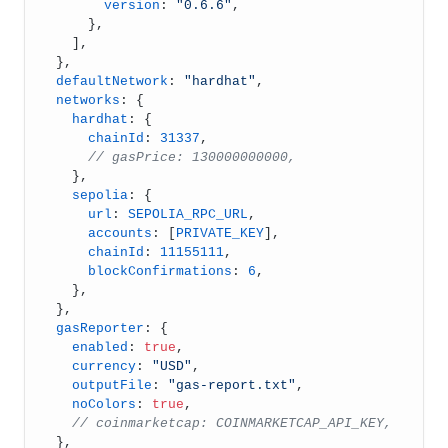
version
: 
"0.6.6"
,
      },
    ],
  },
defaultNetwork
: 
"hardhat"
,
networks
: {
hardhat
: {
chainId
: 
31337
,
// gasPrice: 130000000000,
    },
sepolia
: {
url
: 
SEPOLIA_RPC_URL
,
accounts
: [
PRIVATE_KEY
],
chainId
: 
11155111
,
blockConfirmations
: 
6
,
    },
  },
gasReporter
: {
enabled
: 
true
,
currency
: 
"USD"
,
outputFile
: 
"gas-report.txt"
,
noColors
: 
true
,
// coinmarketcap: COINMARKETCAP_API_KEY,
  },