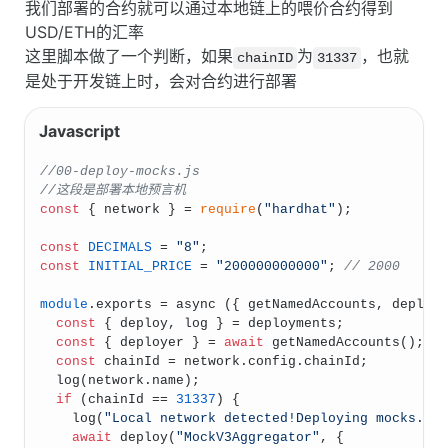
我们部署的合约就可以通过本地链上的喂价合约得到
USD/ETH的汇率
这里脚本做了一个判断，如果
为
，也就
chainID
31337
是处于开发链上时，会对合约进行部署
//00-deploy-mocks.js
//这段是部署本地预言机
const
 { network } = 
require
(
"hardhat"
);
const
DECIMALS
 = 
"8"
;
const
INITIAL_PRICE
 = 
"200000000000"
; 
// 2000
module
.
exports
 = 
async
 ({ getNamedAccounts, deploy
const
 { deploy, log } = deployments;
const
 { deployer } = 
await
getNamedAccounts
();
const
 chainId = network.
config
.
chainId
;
log
(network.
name
);
if
 (chainId == 
31337
) {
log
(
"Local network detected!Deploying mocks...
await
deploy
(
"MockV3Aggregator"
, {