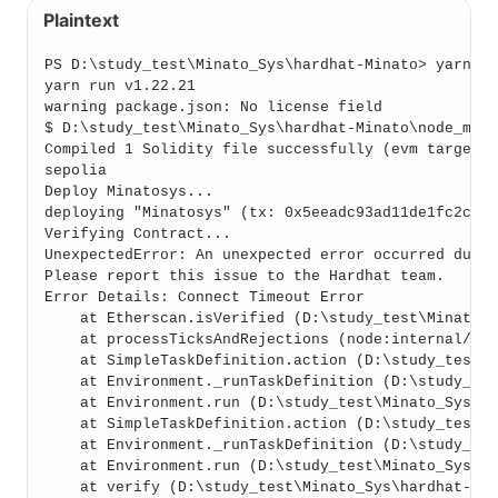
PS D:\study_test\Minato_Sys\hardhat-Minato> yarn h
yarn run v1.22.21
warning package.json: No license field
$ D:\study_test\Minato_Sys\hardhat-Minato\node_mod
Compiled 1 Solidity file successfully (evm target:
sepolia
Deploy Minatosys...
deploying "Minatosys" (tx: 0x5eeadc93ad11de1fc2cec
Verifying Contract...
UnexpectedError: An unexpected error occurred duri
Please report this issue to the Hardhat team.
Error Details: Connect Timeout Error
    at Etherscan.isVerified (D:\study_test\Minato_
    at processTicksAndRejections (node:internal/pr
    at SimpleTaskDefinition.action (D:\study_test\
    at Environment._runTaskDefinition (D:\study_te
    at Environment.run (D:\study_test\Minato_Sys\h
    at SimpleTaskDefinition.action (D:\study_test\
    at Environment._runTaskDefinition (D:\study_te
    at Environment.run (D:\study_test\Minato_Sys\h
    at verify (D:\study_test\Minato_Sys\hardhat-Mi