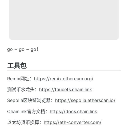
go ~ go ~ go！
工具包
Remix网址：
https://remix.ethereum.org/
测试币水龙头：
https://faucets.chain.link
Sepolia区块链浏览器：
https://sepolia.etherscan.io/
Chainlink官方文档：
https://docs.chain.link
以太坊货币换算：
https://eth-converter.com/