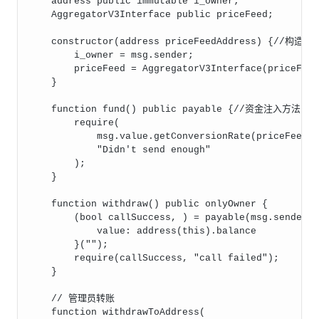
    address public immutable i_owner;
    AggregatorV3Interface public priceFeed;
    constructor(address priceFeedAddress) {
        i_owner = msg.sender;
        priceFeed = AggregatorV3Interface(priceFee
    }
    function fund() public payable {//资金注入方法
        require(
            msg.value.getConversionRate(pric
            "Didn't send enough"
        );
    }
    function withdraw() public onlyOwner {
        (bool callSuccess, ) = payable(msg.
            value: address(this).balance
        }("");
        require(callSuccess, "call failed");
    }
    // 管理员转账
    function withdrawToAddress(