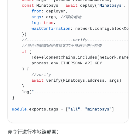
const
Minatosys
 = 
await
deploy
(
"Minatosys"
, {
from
: deployer,
args
: args, 
//喂价地址
log
: 
true
,
waitConfirmation
: network.
config
.
blockConf
    })
//-------------------verify-------------------
//当合约部署网络与指定的不符时会进行检查
if
 (
        !developmentChains.
includes
(network.
name
) 
        process.
env
.
ETHERSCAN_API_KEY
    ) {
//verify
await
verify
(
Minatosys
.
address
, args)
    }
log
(
"-----------------------------------------
}
module
.
exports
.
tags
 = [
"all"
, 
"minatosys"
]
命令行进行本地链部署：