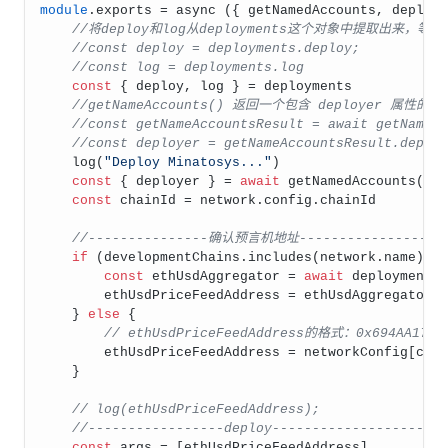
module
.
exports
 = 
async
 ({ getNamedAccounts, deploy
//将deploy和log从deployments这个对象中提取出来，等同
//const deploy = deployments.deploy;
//const log = deployments.log
const
 { deploy, log } = deployments
//getNameAccounts() 返回一个包含 deployer 属性
//const getNameAccountsResult = await getNameA
//const deployer = getNameAccountsResult.deplo
log
(
"Deploy Minatosys..."
)
const
 { deployer } = 
await
getNamedAccounts
()
const
 chainId = network.
config
.
chainId
//---------------确认预言机地址-----------------
if
 (developmentChains.
includes
(network.
name
)) 
const
 ethUsdAggregator = 
await
 deployments
        ethUsdPriceFeedAddress = ethUsdAggregator.
    } 
else
 {
// ethUsdPriceFeedAddress的格式：0x694AA17693
        ethUsdPriceFeedAddress = networkConfig[cha
    }
// log(ethUsdPriceFeedAddress);
//-----------------deploy---------------------
const
 args = [ethUsdPriceFeedAddress]