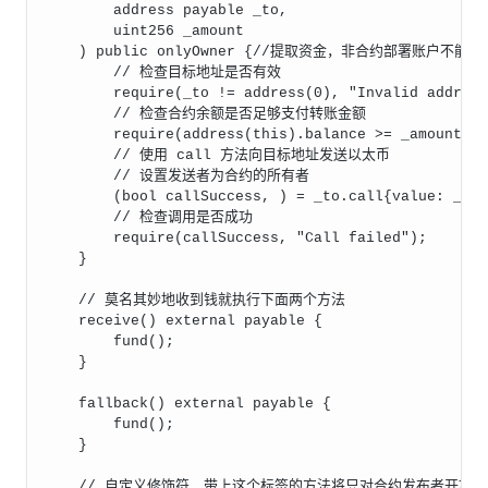
        address payable _to,
        uint256 _amount
    ) public onlyOwner {//提取资金，非合约部署账户不能
        // 检查目标地址是否有效
        require(_to != address(0), "Invalid addres
        // 检查合约余额是否足够支付转账金额
        require(address(this).balance >= _amount, 
        // 使用 call 方法向目标地址发送以太币
        // 设置发送者为合约的所有者
        (bool callSuccess, ) = _to.call{value: _am
        // 检查调用是否成功
        require(callSuccess, "Call failed");
    }
    // 莫名其妙地收到钱就执行下面两个方法
    receive() external payable {
        fund();
    }
    fallback() external payable {
        fund();
    }
    // 自定义修饰符，带上这个标签的方法将只对合约发布者开放