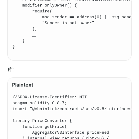
    modifier onlyOwner() {
        require(
            msg.sender == address(0) || msg.sender
            "Sender is not owner"
        );
        _;
    }
}
库：
//SPDX-License-Identifier: MIT
pragma solidity 0.8.7;
import "@chainlink/contracts/src/v0.8/interfaces/A
library PriceConverter {
    function getPrice(
        AggregatorV3Interface priceFeed
    ) internal view returns (uint256) {