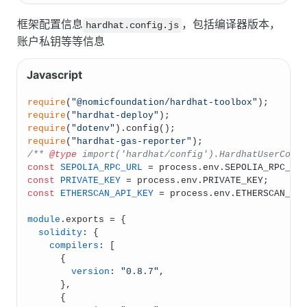
框架配置信息
，包括编译器版本，
hardhat.config.js
账户私钥等等信息
require
(
"@nomicfoundation/hardhat-toolbox"
);
require
(
"hardhat-deploy"
);
require
(
"dotenv"
).
config
();
require
(
"hardhat-gas-reporter"
);
/** 
@type
 import('hardhat/config').HardhatUserConf
const
SEPOLIA_RPC_URL
 = process.
env
.
SEPOLIA_RPC_UR
const
PRIVATE_KEY
 = process.
env
.
PRIVATE_KEY
;
const
ETHERSCAN_API_KEY
 = process.
env
.
ETHERSCAN_AP
module
.
exports
 = {
solidity
: {
compilers
: [
      {
version
: 
"0.8.7"
,
      },
      {