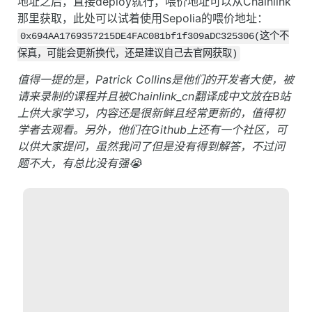
地址之后，直接deploy就行，喂价地址可以从Chainlink
那里获取，此处可以试着使用Sepolia的喂价地址：
0x694AA1769357215DE4FAC081bf1f309aDC325306(这个不
保真，可能会更新换代，还是建议自己去官网获取)
值得一提的是，Patrick Collins是他们的开发者大使，被
请来录制的课程并且被Chainlink_cn翻译成中文放在B站
上供大家学习，内容还是很新鲜且经常更新的，值得初
学者去观看。另外，他们在Github上还有一个社区，可
以供大家提问，虽然我问了但是没有得到解答，不过问
题不大，有总比没有强😭