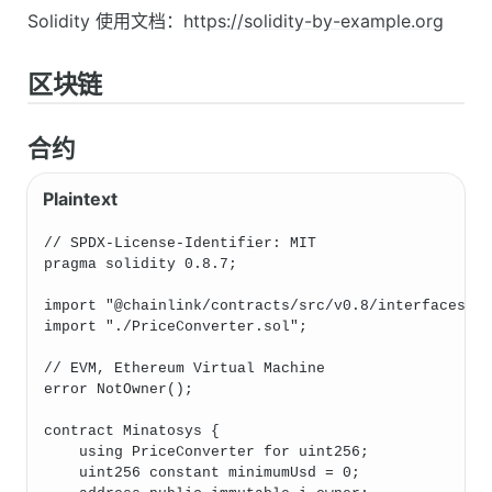
Solidity 使用文档：
https://solidity-by-example.org
区块链
合约
// SPDX-License-Identifier: MIT
pragma solidity 0.8.7;
import "@chainlink/contracts/src/v0.8/interfaces/A
import "./PriceConverter.sol";
// EVM, Ethereum Virtual Machine
error NotOwner();
contract Minatosys {
    using PriceConverter for uint256;
    uint256 constant minimumUsd = 0;