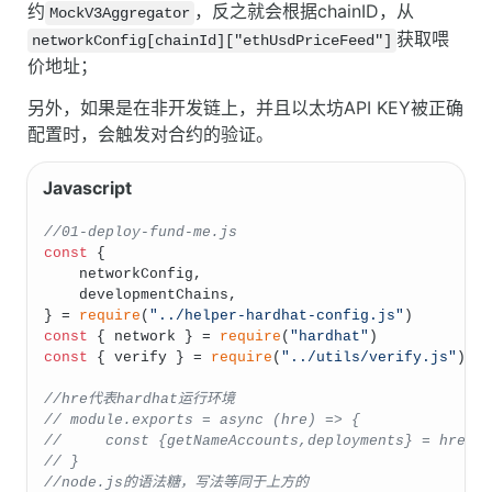
约
，反之就会根据chainID，从
MockV3Aggregator
获取喂
networkConfig[chainId]["ethUsdPriceFeed"]
价地址；
另外，如果是在非开发链上，并且以太坊API KEY被正确
配置时，会触发对合约的验证。
//01-deploy-fund-me.js
const
 {
    networkConfig,
    developmentChains,
} = 
require
(
"../helper-hardhat-config.js"
)
const
 { network } = 
require
(
"hardhat"
)
const
 { verify } = 
require
(
"../utils/verify.js"
)
//hre代表hardhat运行环境
// module.exports = async (hre) => {
//     const {getNameAccounts,deployments} = hre
// }
//node.js的语法糖，写法等同于上方的