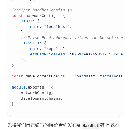
//helper-hardhat-config.js
const
 networkConfig = {
31337
: {
name
: 
"localhost"
,
    },
// Price Feed Address, values can be obtained 
11155111
: {
name
: 
"sepolia"
,
ethUsdPriceFeed
: 
"0x694AA1769357215DE4FAC0
    },
}
const
 developmentChains = [
"hardhat"
, 
"localhost"
]
module
.
exports
 = {
    networkConfig,
    developmentChains,
}
先将我们自己编写的喂价合约发布到
链上,这样
Hardhat