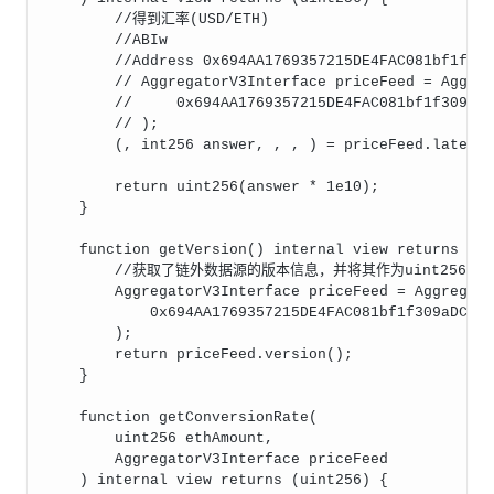
        //得到汇率(USD/ETH)
        //ABIw
        //Address 0x694AA1769357215DE4FAC081bf1f30
        // AggregatorV3Interface priceFeed = Aggre
        //     0x694AA1769357215DE4FAC081bf1f309aD
        // );
        (, int256 answer, , , ) = priceFeed.latest
        return uint256(answer * 1e10);
    }
    function getVersion() internal view returns (u
        //获取了链外数据源的版本信息，并将其作为uint256类
        AggregatorV3Interface priceFeed = Aggregat
            0x694AA1769357215DE4FAC081bf1f309aDC32
        );
        return priceFeed.version();
    }
    function getConversionRate(
        uint256 ethAmount,
        AggregatorV3Interface priceFeed
    ) internal view returns (uint256) {